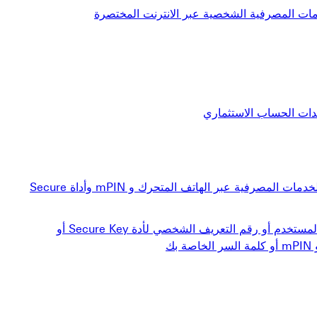
دمات المصرفية الشخصية عبر الانترنت المختصرة
دات الحساب الاستثماري
حماية إسم المستخدم وكلمة السر والسمات البيولوجية للخدمات المصرفية عبر الهاتف المتحرك و mPIN وأداة Secure
ما الذي ينبغي عليك فعله في حال فقدان أو سرقة اسم المستخدم أو رقم التعريف الشخصي لأدة Secure Key أو
ك