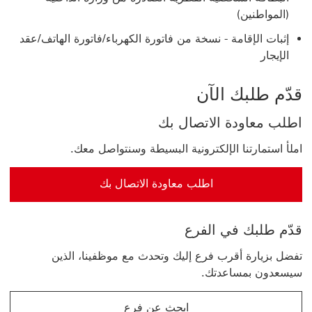
(المواطنين)
إثبات الإقامة - نسخة من فاتورة الكهرباء/فاتورة الهاتف/عقد
الإيجار
قدّم طلبك الآن
اطلب معاودة الاتصال بك
املأ استمارتنا الإلكترونية البسيطة وسنتواصل معك.
اطلب معاودة الاتصال بك
اطلب معاودة الاتصال بك to apply for HSBC Call Deposit Account
قدّم طلبك في الفرع
تفضل بزيارة أقرب فرع إليك وتحدث مع موظفينا، الذين
سيسعدون بمساعدتك.
ابحث عن فرع