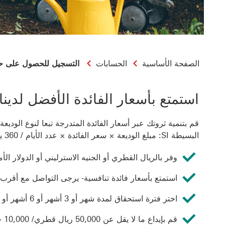
الصفحة الأساسية
الحسابات
التسجيل للحصول على حس
استمتع بأسعار الفائدة الأفضل لدينا
قم بتنمية ثروتك عبر أسعار الفائدة المتدرجة تبعا لنوع الوديع
البسيطة SI: مبلغ الوديعة × سعر الفائدة × عدد الأيام / 360 يوما أو 365 يوما للجنيه الاسترليني.
وفر بالريال القطري أو الجنيه الاسترليني أو الدولار الأم
استمتع بأسعار فائدة تنافسية- يرجى التواصل مع أقرب ف
اختر فترة استحقاق لمدة شهر أو 3 أشهر أو 6 أشهر أو 12 شهرا
قم بإيداع ما لا يقل عن 50,000 ريال قطري/ 10,000 جنيه استرليني/20,000 دولار أمريكي/ 25,000 يورو