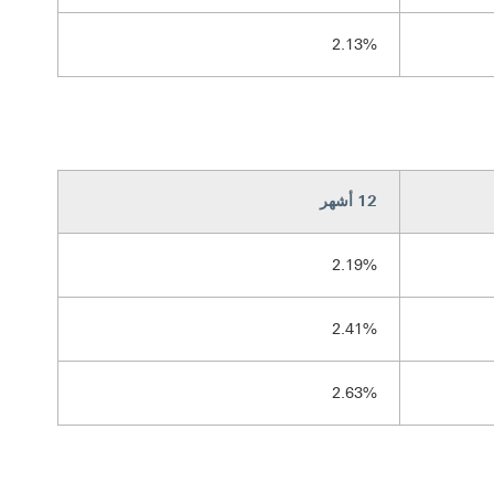
2.13%
12 أشهر
2.19%
2.41%
2.63%